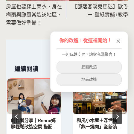
房屋也要穿上雨衣，身在
【部落客噗兒馬迷】歐ㄋ
章
梅雨與颱風常造訪地區，
ㄧˋ壁紙實鋪+教學
導
需要做好準備！
覽
你的改造，從這裡開始！
✕
一起玩轉空間，讓家充滿驚喜！
牆面改造
繼續閱讀
地面改造
創作者分享｜Renne媽
和風小木屋＋浮世繪
咪輕鬆改造空間 搭配家
「熊一燒肉」全新裝潢
飾營造裝潢感
加碼壽星和牛吃到飽！