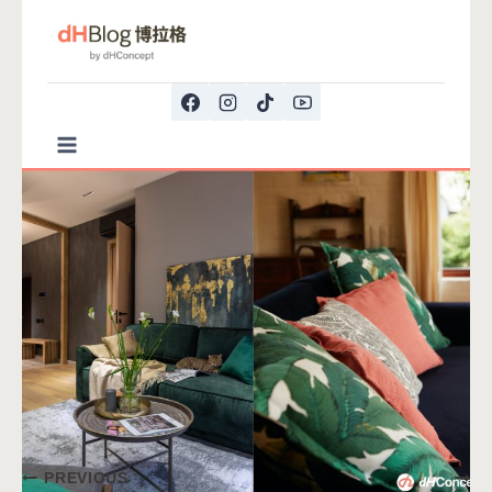
Skip
to
content
文
PREVIOUS
NEXT