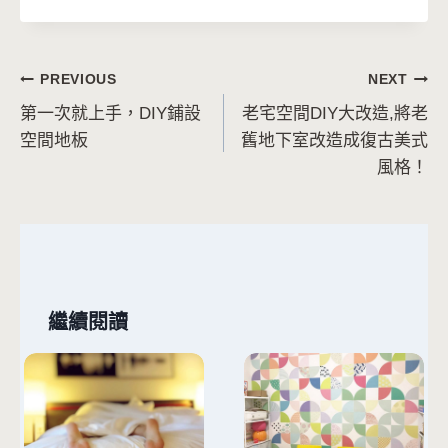
文
PREVIOUS
NEXT
第一次就上手，DIY鋪設
老宅空間DIY大改造,將老
章
空間地板
舊地下室改造成復古美式
導
風格！
覽
繼續閱讀