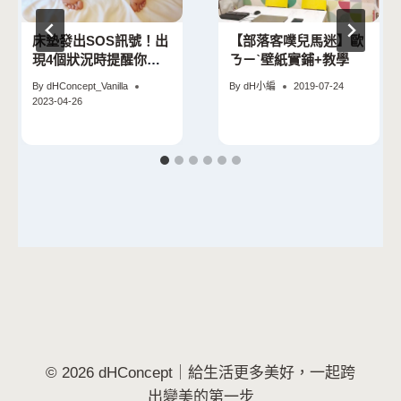
床墊發出SOS訊號！出
【部落客噗兒馬迷】歐
現4個狀況時提醒你該
ㄋㄧˋ壁紙實鋪+教學
換床墊了
By
dHConcept_Vanilla
By
dH小編
2019-07-24
2023-04-26
© 2026 dHConcept｜給生活更多美好，一起跨
出變美的第一步