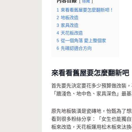
內容目錄
隱藏
1
來看看舊屋要怎麼翻新吧！
2
地板改造
3
家具改造
4
天花板改造
5
從一個角落 愛上整個家
6
先確認適合方向
來看看舊屋要怎麼翻新吧
首先要先決定要花多少預算做改裝，
「牆淺色、地中色、家具深色」最基
原先地板裝潢是瓷磚地，怡甄為了想
看到很多粉絲分享：「女生也能獨自
板來改造，天花板運用松木板來汰換