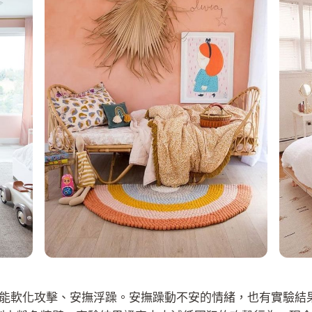
能軟化攻擊、安撫浮躁。安撫躁動不安的情緒，也有實驗結果