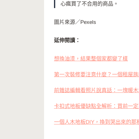
心瘋買了不合用的商品。
圖片來源／Pexels
延伸閱讀：
想換油漆，結果整個家都變了樣
第一次裝修要注意什麼？一個租屋族
前雜誌編輯看照片說真話：一塊暖木
卡扣式地板優缺點全解析：買前一定
一個人木地板DIY，換到哭出來的那