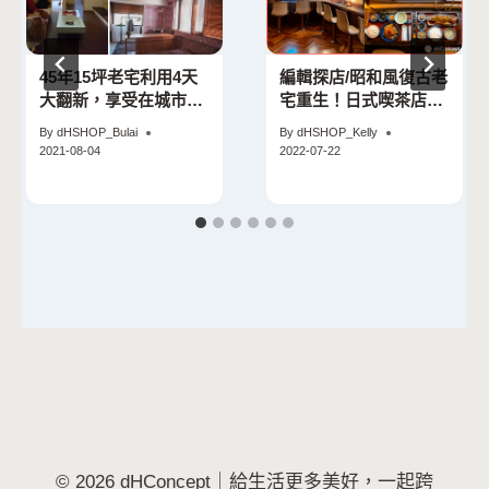
45年15坪老宅利用4天
編輯探店/昭和風復古老
大翻新，享受在城市中
宅重生！日式喫茶店
居住自己嚮往的空間
「萬.吧」家常台菜還原
By
dHSHOP_Bulai
By
dHSHOP_Kelly
媽媽的味道
2021-08-04
2022-07-22
© 2026 dHConcept｜給生活更多美好，一起跨