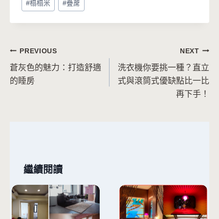
#
榻榻米
#
疊蓆
Tags:
文
PREVIOUS
NEXT
蒼灰色的魅力：打造舒適
洗衣機你要挑一種？直立
章
的睡房
式與滾筒式優缺點比一比
導
再下手！
覽
繼續閱讀