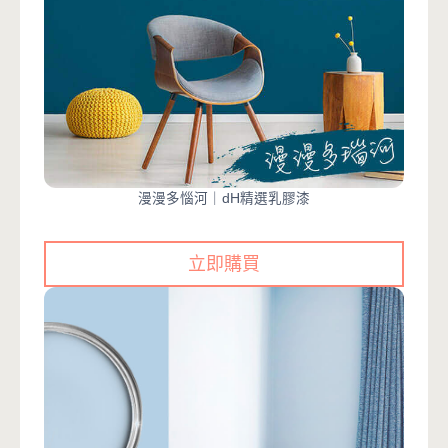
漫漫多惱河｜dH精選乳膠漆
立即購買