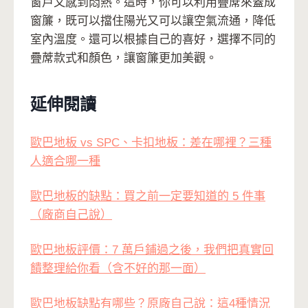
窗戶又感到悶熱。這時，你可以利用疊蓆來蓋成
窗簾，既可以擋住陽光又可以讓空氣流通，降低
室內溫度。還可以根據自己的喜好，選擇不同的
疊蓆款式和顏色，讓窗簾更加美觀。
延伸閱讀
歐巴地板 vs SPC、卡扣地板：差在哪裡？三種
人適合哪一種
歐巴地板的缺點：買之前一定要知道的 5 件事
（廠商自己說）
歐巴地板評價：7 萬戶鋪過之後，我們把真實回
饋整理給你看（含不好的那一面）
歐巴地板缺點有哪些？原廠自己說：這4種情況