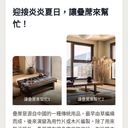
迎接炎炎夏日，讓疊蓆來幫
忙！
讓疊蓆來幫忙1
讓疊蓆來幫忙2
疊蓆是源自中國的一種傳統用品，最早由草編織
而成，後來演變為用竹片或木片編製。除了用來