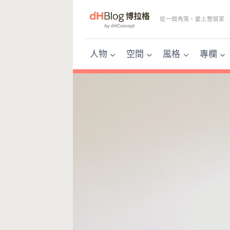
Skip
to
從一個角落，愛上整個家
content
人物
空間
風格
專欄