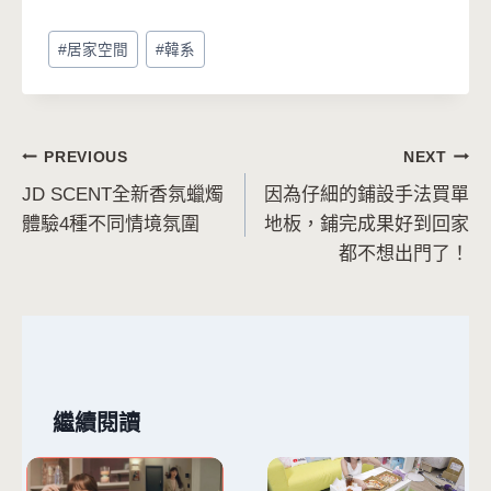
Post
#
居家空間
#
韓系
Tags:
文
PREVIOUS
NEXT
JD SCENT全新香氛蠟燭
因為仔細的鋪設手法買單
章
體驗4種不同情境氛圍
地板，鋪完成果好到回家
導
都不想出門了！
覽
繼續閱讀