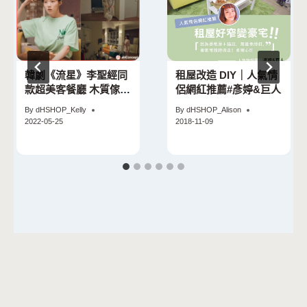
韓劇《流星》李聖經同
租屋改造 DIY｜人氣情
款超美客餐廳 木質傢俱
侶網紅推薦#彥婷&巨人
＋繽紛牆面、軟裝這樣
By
dHSHOP_Kelly
By
dHSHOP_Alison
佈置就對了！
2022-05-25
2018-11-09