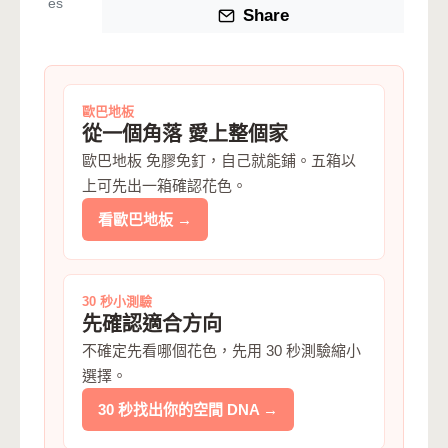
es
Share
歐巴地板
從一個角落 愛上整個家
歐巴地板 免膠免釘，自己就能鋪。五箱以
上可先出一箱確認花色。
看歐巴地板 →
30 秒小測驗
先確認適合方向
不確定先看哪個花色，先用 30 秒測驗縮小
選擇。
30 秒找出你的空間 DNA →