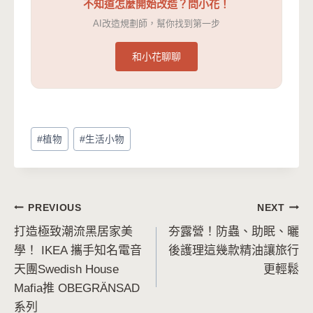
不知道怎麼開始改造？問小花！
AI改造規劃師，幫你找到第一步
和小花聊聊
Post
#
植物
#
生活小物
Tags:
文
PREVIOUS
NEXT
打造極致潮流黑居家美
夯露營！防蟲、助眠、曬
章
學！ IKEA 攜手知名電音
後護理這幾款精油讓旅行
導
天團Swedish House
更輕鬆
Mafia推 OBEGRÄNSAD
覽
系列