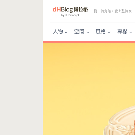
Skip
to
從一個角落，愛上整個家
content
人物
空間
風格
專欄