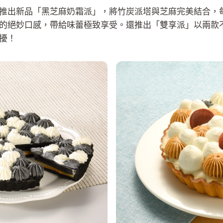
推出新品「黑芝麻奶霜派」，將竹炭派塔與芝麻完美結合，
的絕妙口感，帶給味蕾極致享受。還推出「雙享派」以兩款
擾！