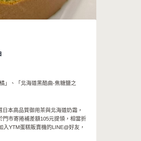
曲
橘」、「北海道黑酷曲-焦糖鹽之
選日本高品質御用茶與北海道奶霜，
門市寄捲補差額105元提領，相當折
入YTM蛋糕販賣機的LINE@好友，