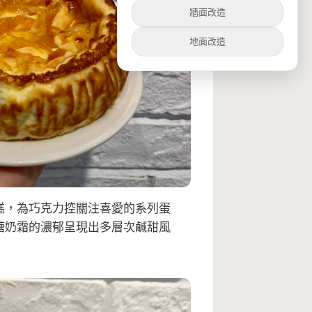
牆面改造
地面改造
糕，為巧克力控關注喜愛的系列蛋
糖奶霜的濃郁呈現出多層次鹹甜風