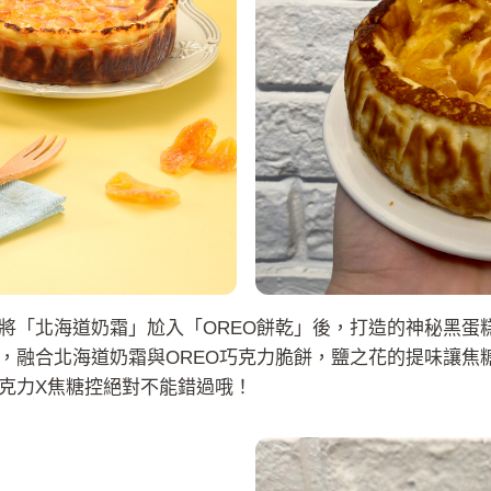
將「北海道奶霜」尬入「OREO餅乾」後，打造的神秘黑蛋
，融合北海道奶霜與OREO巧克力脆餅，鹽之花的提味讓焦
克力X焦糖控絕對不能錯過哦！