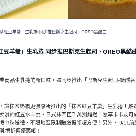
茶紅豆羊羹」生乳捲 同步推巴斯克生起司、OREO黑酷曲
豆羊羹」生乳捲 同步推巴斯克生起司、OREO黑酷
典商品生乳捲的新口味，還同步推出「巴斯克生起司-微醺香
粉，讓抹茶奶霜更濃厚所推出的「抹茶紅豆羊羹」生乳捲！嚴
柔滑的紅豆水羊羹，日式抹茶控千萬別錯過！隨享卡卡友可於
援中秋送禮、不限地區限制贈送提領超方便！另外， 9/11前加
生乳捲折價優惠哦！