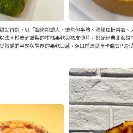
甜點首選，以「醜陋卻誘人、燒焦但半熟、濃郁焦糖香氣、
以法國橙皮酒釀製的柑橘果乾與橘皮薄片，搭配經典北海道
受微醺的半熟與豐厚的果乾口感。9/11前憑隨享卡購買巴斯