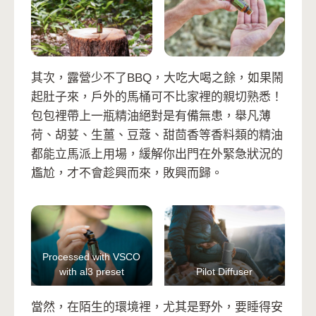
其次，露營少不了BBQ，大吃大喝之餘，如果鬧
起肚子來，戶外的馬桶可不比家裡的親切熟悉！
包包裡帶上一瓶精油絕對是有備無患，舉凡薄
荷、胡荽、生薑、豆蔻、甜茴香等香料類的精油
都能立馬派上用場，緩解你出門在外緊急狀況的
尷尬，才不會趁興而來，敗興而歸。
Processed with VSCO
with al3 preset
Pilot Diffuser
當然，在陌生的環境裡，尤其是野外，要睡得安