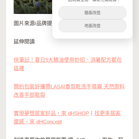
Lavender 15 ml
牆面改造
圖片來源/品牌提供
地面改造
延伸閱讀
快筆記！夏日5大精油使用妙招、消暑配方都在
這裡
簡約包裝好攜帶LASAI香氛乾洗手噴霧 天然原料
改善手部乾裂
實現夢想居家好品，來 dHSHOP
｜
找更多居家
靈感，來 dHConcept