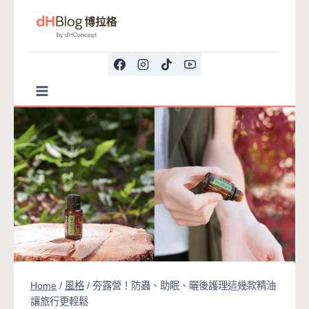
Skip
to
content
Home
/
風格
/
夯露營！防蟲、助眠、曬後護理這幾款精油
讓旅行更輕鬆