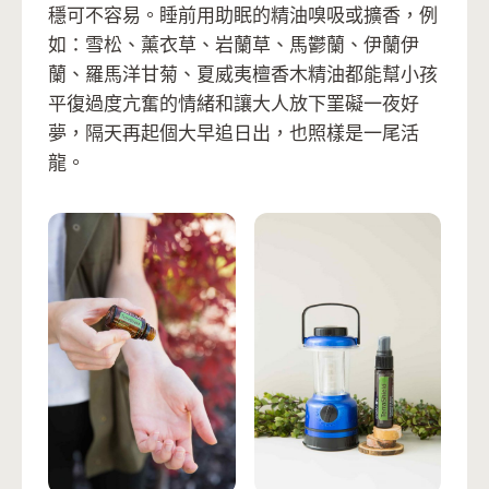
穩可不容易。睡前用助眠的精油嗅吸或擴香，例
如：雪松、薰衣草、岩蘭草、馬鬱蘭、伊蘭伊
蘭、羅馬洋甘菊、夏威夷檀香木精油都能幫小孩
平復過度亢奮的情緒和讓大人放下罣礙一夜好
夢，隔天再起個大早追日出，也照樣是一尾活
龍。