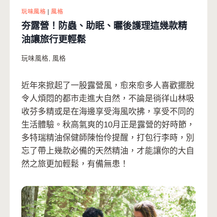
玩味風格
|
風格
夯露營！防蟲、助眠、曬後護理這幾款精
油讓旅行更輕鬆
玩味風格
,
風格
近年來掀起了一股露營風，愈來愈多人喜歡擺脫
令人煩悶的都市走進大自然，不論是徜徉山林吸
收芬多精或是在海邊享受海風吹拂，享受不同的
生活體驗。秋高氣爽的10月正是露營的好時節，
多特瑞精油保健師陳怡伶提醒，打包行李時，別
忘了帶上幾款必備的天然精油，才能讓你的大自
然之旅更加輕鬆，有備無患！