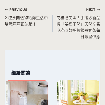
文
PREVIOUS
NEXT
2 種多肉植物給你生活中
肉桂控尖叫！手搖飲新品
章
增添滿滿正能量！
牌「茶裡不然」天然辛香
導
入茶 2款招牌鍋煮奶茶每
日限量供應
覽
繼續閱讀