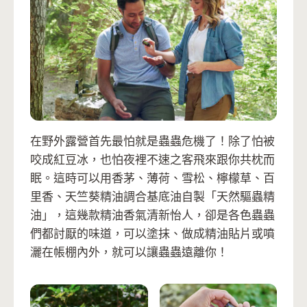
在野外露營首先最怕就是蟲蟲危機了！除了怕被
咬成紅豆冰，也怕夜裡不速之客飛來跟你共枕而
眠。這時可以用香茅、薄荷、雪松、檸檬草、百
里香、天竺葵精油調合基底油自製「天然驅蟲精
油」，這幾款精油香氣清新怡人，卻是各色蟲蟲
們都討厭的味道，可以塗抹、做成精油貼片或噴
灑在帳棚內外，就可以讓蟲蟲遠離你！