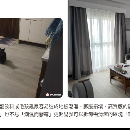
翻飲料或毛孩亂尿容易造成地板潮溼、膨脹損壞，高質感的歐
」也不易「潮濕而發霉」更輕易就可以拆卸需清潔的區塊「