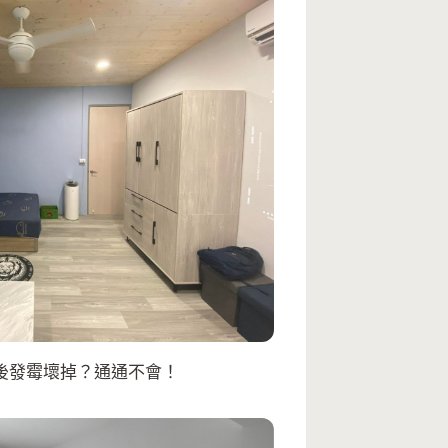
後發霉壞掉？通通不會！