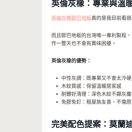
英倫灰橡：專業與溫
英倫灰橡歐巴地板
真的是我目前看過
而且歐巴地板的台灣唯一專利製程，
作一整天也不會有異味困擾。
英倫灰橡的優勢：
中性灰調：既專業又不會太冷硬
木紋質感：保留溫暖居家感
耐髒好清理：深色木紋不顯灰塵
免膠免釘：租屋族友善，不傷原
完美配色提案：莫蘭