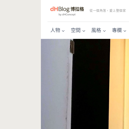
Skip
to
從一個角落，愛上整個家
content
人物
空間
風格
專欄