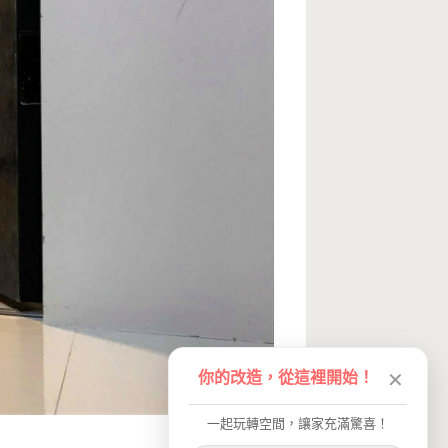
你的改造，從這裡開始！
✕
一起玩轉空間，讓家充滿驚喜！