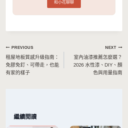
和小花聊聊
文
PREVIOUS
NEXT
租屋地板質感升級指南：
室內油漆推薦怎麼選？
章
免膠免釘、可帶走，也能
2026 水性漆、DIY、顏
導
有家的樣子
色與用量指南
覽
繼續閱讀