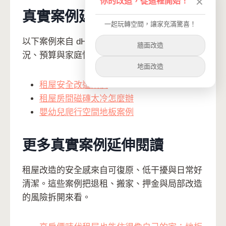
你的改造，從這裡開始！
✕
真實案例延伸閱讀
一起玩轉空間，讓家充滿驚喜！
以下案例來自 dHConcept 案例庫，補充不同屋
牆面改造
況、預算與家庭情境下的實際做法。
地面改造
租屋安全改造案例
租屋房間磁磚太冷怎麼辦
嬰幼兒爬行空間地板案例
更多真實案例延伸閱讀
租屋改造的安全感來自可復原、低干擾與日常好
清潔。這些案例把退租、搬家、押金與局部改造
的風險拆開來看。