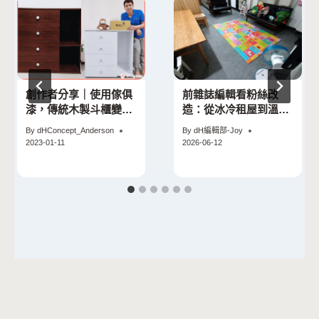
創作者分享｜使用傢俱
前雜誌編輯看粉絲改
漆，傳統木製斗櫃變身
造：從冰冷租屋到溫暖
百搭北歐風格櫃
灰調小宅的華麗轉身
By
dHConcept_Anderson
By
dH編輯部-Joy
2023-01-11
2026-06-12