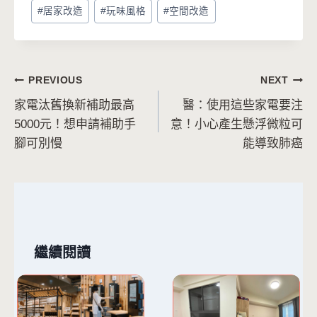
Post
#
居家改造
#
玩味風格
#
空間改造
Tags:
文
PREVIOUS
NEXT
家電汰舊換新補助最高
醫：使用這些家電要注
章
5000元！想申請補助手
意！小心產生懸浮微粒可
導
腳可別慢
能導致肺癌
覽
繼續閱讀