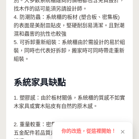
別。大多數系統櫃廠商的價格都包含免費設計，
找木作的話可能須另請設計師。
4. 防潮防蟲：系統櫃的板材 (塑合板、密集板)
的表面是美耐皿貼皮，堅硬耐刮易清潔。且對潮
濕和蟲害的抗性也較強
5. 可拆卸重新組裝：系統櫃由於需設計的易於組
裝，同時也代表好拆卸，搬家時可同時帶走重新
組裝。
系統家具缺點
1. 塑膠感：由於板材關係，系統櫃的質感不如實
木家具或實木貼皮有自然的原木感。
2. 重量較重：密集板、塑合板都是較重的板材，
你的改造，從這裡開始！
✕
五金配件若品質差，或使用習慣不佳，反而容易