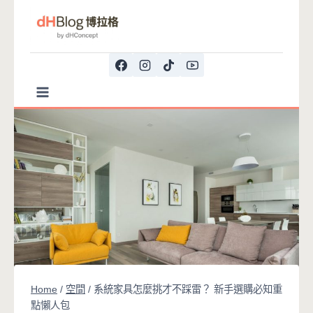
Skip
to
content
Home
/
空間
/
系統家具怎麼挑才不踩雷？ 新手選購必知重
點懶人包