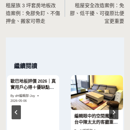
租屋族 3 坪套房地板改
租屋安全改造案例：免
章
造案例：免膠免釘、不傷
膠、低干擾、可復原比便
導
押金、搬家可帶走
宜更重要
覽
繼續閱讀
歐巴地板評價 2026｜真
實用戶心得＋優缺點完
整整理
By
dH編輯部-Joy
2026-05-06
編輯眼中的空間魔術：
台中陳太太的客廳重生
記