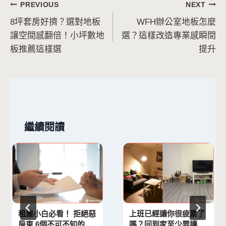
文
PREVIOUS
NEXT
8坪套房好擠？選對地板
WFH辦公室地板怎麼
章
讓空間感翻倍！小坪數地
選？這樣改造專業感瞬間
導
板推薦這樣選
提升
覽
繼續閱讀
租屋小白必看！ 拒絕惡
上班已經讓你很疲累了
房東 6個不可不知的權
嗎？回到家至少要讓自