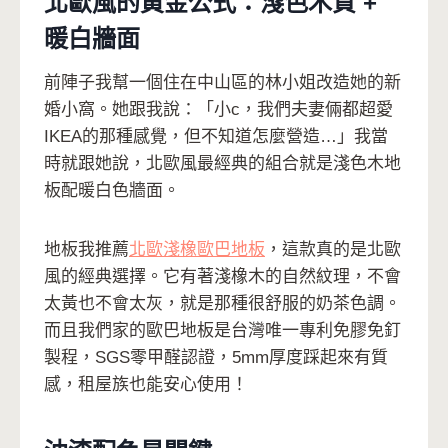
北歐風的黃金公式：淺色木質 +
暖白牆面
前陣子我幫一個住在中山區的林小姐改造她的新
婚小窩。她跟我說：「小c，我們夫妻倆都超愛
IKEA的那種感覺，但不知道怎麼營造…」我當
時就跟她說，北歐風最經典的組合就是淺色木地
板配暖白色牆面。
地板我推薦
北歐淺橡歐巴地板
，這款真的是北歐
風的經典選擇。它有著淺橡木的自然紋理，不會
太黃也不會太灰，就是那種很舒服的奶茶色調。
而且我們家的歐巴地板是台灣唯一專利免膠免釘
製程，SGS零甲醛認證，5mm厚度踩起來有質
感，租屋族也能安心使用！