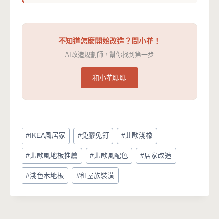
不知道怎麼開始改造？問小花！
AI改造規劃師，幫你找到第一步
和小花聊聊
Post
#
IKEA風居家
#
免膠免釘
#
北歐淺橡
Tags:
#
北歐風地板推薦
#
北歐風配色
#
居家改造
#
淺色木地板
#
租屋族裝潢