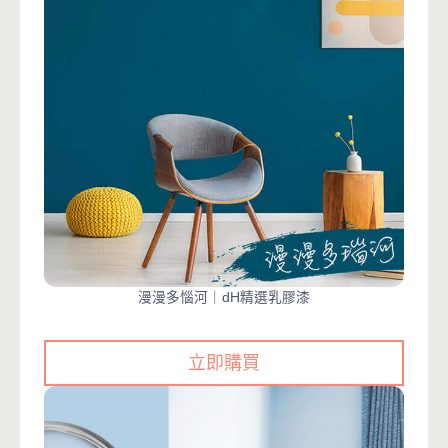
漫漫多惱河｜dH精選乳膠漆
立即購買