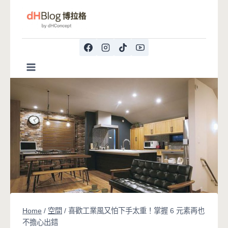
Skip
to
content
Home
/
空間
/
喜歡工業風又怕下手太重！掌握 6 元素再也
不擔心出錯