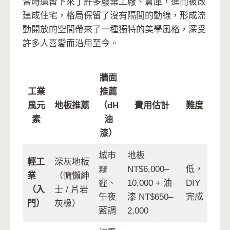
當時遺留下來了許多廢棄工廠、倉庫，進而被改
建成住宅，格局保留了沒有隔間的動線，形成流
動開放的空間帶來了一種獨特的美學風格，深受
許多人喜愛而沿用至今。
牆面
工業
推薦
風元
地板推薦
（dH
費用估計
難度
素
油
漆）
城市
地板
輕工
深灰地板
霧
NT$6,000–
低，
業
（慵懶紳
霾、
10,000 + 油
DIY
（入
士 / 片岩
午夜
漆 NT$650–
完成
門）
灰橡）
藍調
2,000