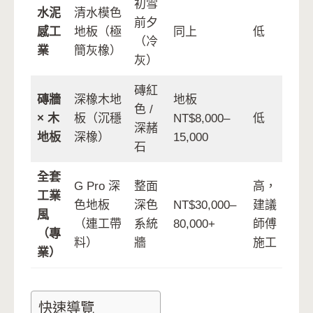
初雪
水泥
清水模色
前夕
感工
地板（極
同上
低
（冷
業
簡灰橡）
灰）
磚紅
磚牆
深橡木地
地板
色 /
× 木
板（沉穩
NT$8,000–
低
深赭
地板
深橡）
15,000
石
全套
G Pro 深
整面
高，
工業
色地板
深色
NT$30,000–
建議
風
（連工帶
系統
80,000+
師傅
（專
料）
牆
施工
業）
快速導覽