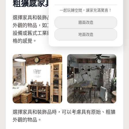
粗獷感家具飾品
一起玩轉空間，讓家充滿驚喜！
選擇家具和裝飾品時，可以考慮具有原始、粗獷
牆面改造
外觀的物品，如工業風格的金屬椅子、老式工廠
設備或舊式工業鐵箱。這些元素能夠增強工業風
地面改造
格的感覺。
選擇家具和裝飾品時，可以考慮具有原始、粗獷
外觀的物品。