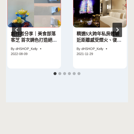
創作者分享｜美食部落
精選5大跨年私房體驗
客芝 首次調色打造絕美
近距離感受煙火、復古
漸層打卡牆
派對、米其林晚宴通通
By
dHSHOP_Kelly
By
dHSHOP_Kelly
有！
2022-08-09
2021-11-29