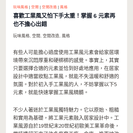
玩味風格
|
空間
|
空間改造
|
風格
喜歡工業風又怕下手太重！掌握 6 元素再
也不擔心出錯
玩味風格
,
空間
,
空間改造
,
風格
有些人可能擔心過度使用工業風元素會給家居環
境帶來沉悶厚重和硬梆梆的感覺。事實上，其實
只要選擇合適的元素並恰到好處地應用，在居家
設計中適當妝點工業風，就能不失溫暖和舒適的
氛圍。對於初入手工業風的人，不妨掌握以下5
元素，就能快速掌握工業風精髓。
不少人著迷於工業風獨特魅力。它以原始、粗糙
和實用為基礎，將工業元素融入居家設計中。工
業風源自於19世紀末20世紀初歐美工業革命後，