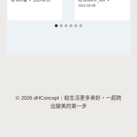
By
dH小編
2020-08-18
By
dHSHOP_Vick
次擁有
2021-03-09
© 2026 dHConcept｜給生活更多美好，一起跨
出變美的第一步