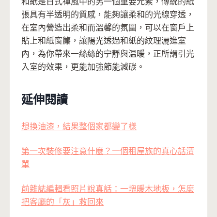
和紙是日式禪風中的另一個重要元素，傳統的紙
張具有半透明的質感，能夠讓柔和的光線穿透，
在室內營造出柔和而溫馨的氛圍，可以在窗戶上
貼上和紙窗簾，讓陽光透過和紙的紋理灑進室
內，為你帶來一絲絲的宁靜與温暖，正所謂引光
入室的效果，更能加強節能減碳。
延伸閱讀
想換油漆，結果整個家都變了樣
第一次裝修要注意什麼？一個租屋族的真心話清
單
前雜誌編輯看照片說真話：一塊暖木地板，怎麼
把客廳的「灰」救回來