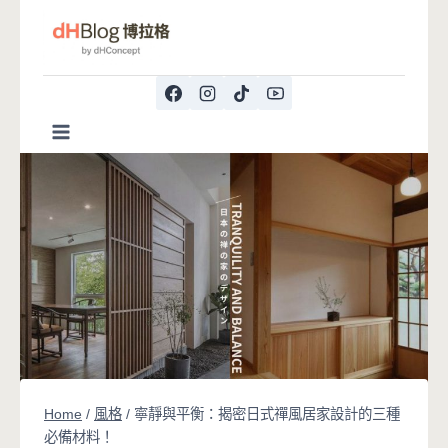
Skip
to
content
Home
/
風格
/
寧靜與平衡：揭密日式禪風居家設計的三種
必備材料！