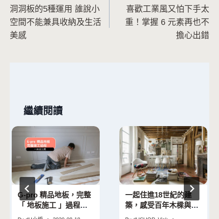
洞洞板的5種運用 誰說小
喜歡工業風又怕下手太
章
空間不能兼具收納及生活
重！掌握 6 元素再也不
導
美感
擔心出錯
覽
繼續閱讀
G-pro 精品地板，完整
一起住進18世紀的建
「 地板施工 」過程一
築，感受百年木樑與地
天就完成
板的溫度 – 復古元素一