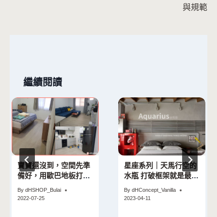
導
與規範
覽
繼續閱讀
寶寶還沒到，空間先準
星座系列｜天馬行空的
備好，用歐巴地板打造
水瓶 打破框架就是最好
滿滿家的溫馨感
的居家規劃
By
dHSHOP_Bulai
By
dHConcept_Vanilla
2022-07-25
2023-04-11