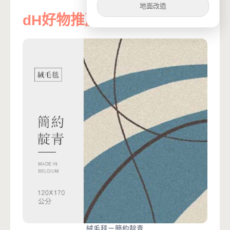
地面改造
dH好物推薦
絨毛毯ㄧ簡約靛青