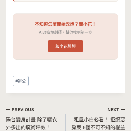
不知道怎麼開始改造？問小花！
AI改造規劃師，幫你找到第一步
和小花聊聊
Post
#
辦公
Tags:
文
PREVIOUS
NEXT
陽台變身計畫 除了曬衣
租屋小白必看！ 拒絕惡
章
外多出的魔術坪效！
房東 6個不可不知的權益