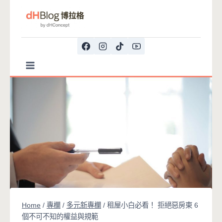
Skip
to
content
Home
/
專欄
/
多元新專欄
/
租屋小白必看！ 拒絕惡房東 6
個不可不知的權益與規範