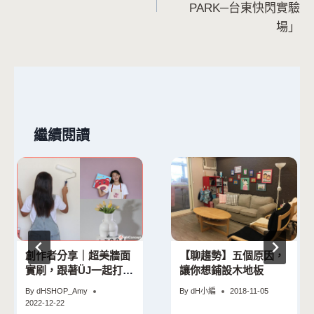
導
PARK─台東快閃實驗
場」
覽
繼續閱讀
創作者分享｜超美牆面
【聊趨勢】五個原因，
實刷，跟著ÜJ一起打造
讓你想鋪設木地板
質感牆面！
By
dHSHOP_Amy
By
dH小編
2018-11-05
2022-12-22