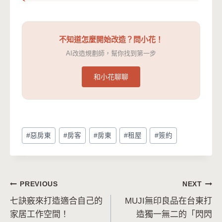
不知道怎麼開始改造？問小花！
AI改造規劃師，幫你找到第一步
和小花聊聊
Post
#
惡房東
#
房客
#
房東
#
租屋
#
簽約
Tags:
文
PREVIOUS
NEXT
七訣竅來打造適合自己的
MUJI無印良品在台東打
章
家居工作空間！
造獨一無二的「閃閃