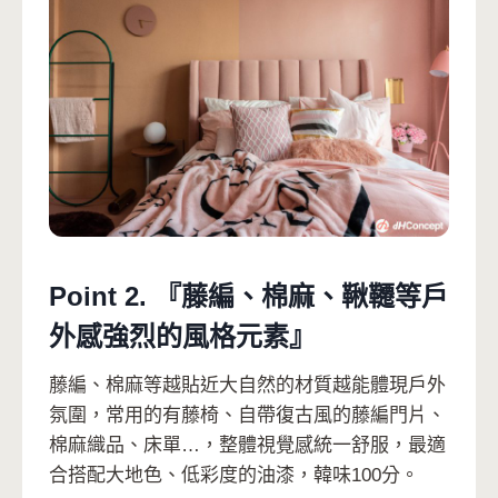
Point 2. 『藤編、棉麻、鞦韆等戶
外感強烈的風格元素』
藤編、棉麻等越貼近大自然的材質越能體現戶外
氛圍，常用的有藤椅、自帶復古風的藤編門片、
棉麻織品、床單…，整體視覺感統一舒服，最適
合搭配大地色、低彩度的油漆，韓味100分。