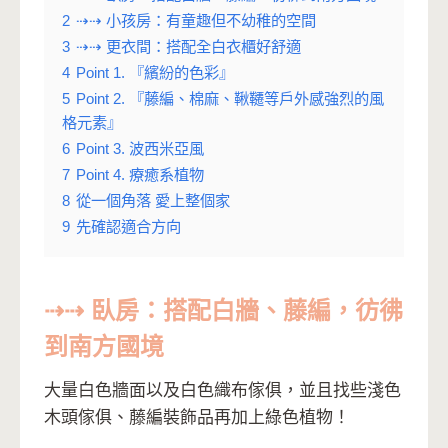
2
⇢⇢ 小孩房：有童趣但不幼稚的空間
3
⇢⇢ 更衣間：搭配全白衣櫃好舒適
4
Point 1. 『繽紛的色彩』
5
Point 2. 『藤編、棉麻、鞦韆等戶外感強烈的風
格元素』
6
Point 3. 波西米亞風
7
Point 4. 療癒系植物
8
從一個角落 愛上整個家
9
先確認適合方向
⇢⇢ 臥房：搭配白牆、藤編，彷彿
到南方國境
大量白色牆面以及白色織布傢俱，並且找些淺色
木頭傢俱、藤編裝飾品再加上綠色植物！