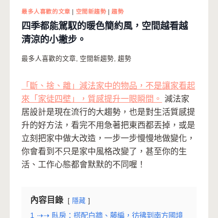
最多人喜歡的文章
|
空間新趨勢
|
趨勢
四季都能駕馭的暖色簡約風，空間越看越
清涼的小撇步。
最多人喜歡的文章
,
空間新趨勢
,
趨勢
「斷、捨、離」減法家中的物品，不是讓家看起
來「家徒四壁」，質感提升一眼瞬間。
減法家
居設計是現在流行的大趨勢，也是對生活質感提
升的好方法，看完不用急著把東西都丟掉，或是
立刻把家中做大改造，一步一步慢慢地做變化，
你會看到不只是家中風格改變了，甚至你的生
活、工作心態都會默默的不同喔！
內容目錄
隱藏
1
⇢⇢ 臥房：搭配白牆、藤編，彷彿到南方國境