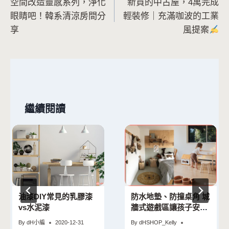
空間改造靈感系列，淨化
新買的中古屋，4萬完成
章
眼睛吧！韓系清涼房間分
輕裝修｜充滿咖波的工業
導
享
風提案
覽
繼續閱讀
油漆DIY常見的乳膠漆
防水地墊、防撞桌角 城
vs水泥漆
牆式遊戲區讓孩子安全
的盡情活動！
By
dH小編
2020-12-31
By
dHSHOP_Kelly