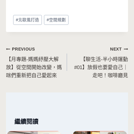
Post
#
北歐風打造
#
空間規劃
Tags:
文
PREVIOUS
NEXT
【月專題-媽媽紓壓大解
【聊生活-半小時運動
章
放】從空間開始改變，媽
#01】放假也要愛自己｜
導
咪們重新把自己愛起來
走吧！咖啡廳見
覽
繼續閱讀