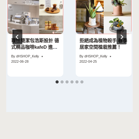
理性簡潔包浩斯設計 德
拒絕成為植物殺手 春季
式精品咖啡kafeD 進駐
居家空間植栽推薦！
台北信義商圈！
By
dHSHOP_Kelly
By
dHSHOP_Kelly
2022-06-28
2022-04-25