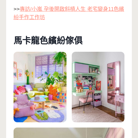
>>
專訪/小嵐 孕後開啟斜槓人生 老宅變身11色繽
紛手作工作坊
馬卡龍色繽紛傢俱