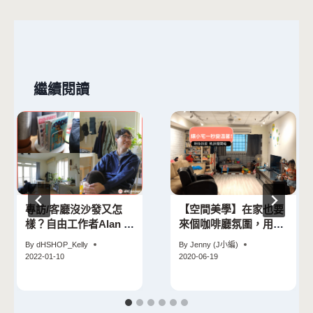
覽
繼續閱讀
專訪/客廳沒沙發又怎
【空間美學】在家也要
樣？自由工作者Alan 超
來個咖啡廳氛圍，用軌
Chill日系居家空間
道燈打光！
By
dHSHOP_Kelly
By
Jenny (J小編)
2022-01-10
2020-06-19