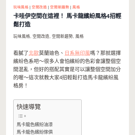
玩味風格
|
空間改造
|
空間新趨勢
|
風格
卡哇伊空間在這裡！ 馬卡龍繽紛風格4招輕
鬆打造
玩味風格
,
空間改造
,
空間新趨勢
,
風格
看膩了
北歐
莫蘭迪色、
日系無印風
嗎？那就選擇
繽紛色系吧～很多人會怕繽紛的色彩會讓整個空
間混亂，但好的搭配其實是可以讓整個空間加分
的喔～這次就教大家4招輕鬆打造馬卡龍繽紛風
格房！
快速導覽
馬卡龍色繽紛油漆
馬卡龍色繽紛傢俱