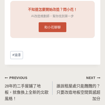
不知道怎麼開始改造？問小花！
AI改造規劃師，幫你找到第一步
和小花聊聊
Post
#
油漆
Tags:
文
PREVIOUS
NEXT
28年的二手屋鋪了地
誰說租屋處只能醜醜的？
章
板，就像換上全新的北歐
只要改造地板空間質感超
導
風格！
加分