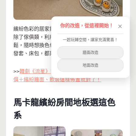
你的改造，從這裡開始！
✕
繽紛色彩的居家打造，充滿奇幻與幻想的空間，
除了傢俱類，利用多色軟裝改變空間最快速、輕
一起玩轉空間，讓家充滿驚喜！
鬆，隨時想換色也可以，地毯、海報、抱枕、沙
牆面改造
發套、床包，都是好選擇！
地面改造
>>
韓劇《流星》李聖經同款超美客餐廳 木質傢
俱＋繽紛牆面、軟裝這樣佈置就對了！
馬卡龍繽紛房間地板選這色
系