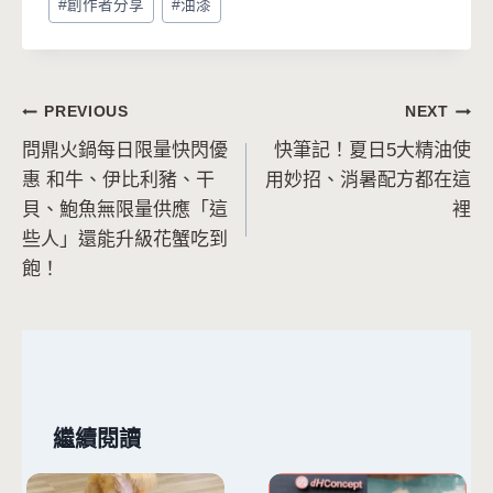
#
創作者分享
#
油漆
Tags:
文
PREVIOUS
NEXT
問鼎火鍋每日限量快閃優
快筆記！夏日5大精油使
章
惠 和牛、伊比利豬、干
用妙招、消暑配方都在這
導
貝、鮑魚無限量供應「這
裡
些人」還能升級花蟹吃到
覽
飽！
繼續閱讀