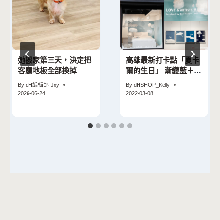
她搬家第三天，決定把
高雄最新打卡點「夏卡
客廳地板全部換掉
爾的生日」 漸變藍＋夢
幻雲朵必拍！
By
dH編輯部-Joy
By
dHSHOP_Kelly
2026-06-24
2022-03-08