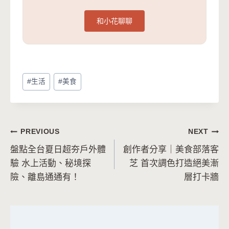
和小花聊聊
Post
#
生活
#
美食
Tags:
文
PREVIOUS
NEXT
盤點全台夏日超夯戶外體
創作者分享｜美食部落客
章
驗 水上活動、秘境探
芝 首次調色打造絕美漸
導
險、離島通通有！
層打卡牆
覽