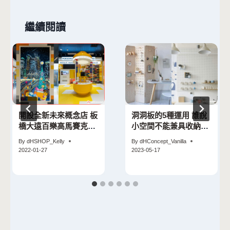
繼續閱讀
開設全新未來概念店 板
洞洞板的5種運用 誰說
橋大遠百樂高馬賽克快
小空間不能兼具收納及
照機成亮點！
生活美感
By
dHSHOP_Kelly
By
dHConcept_Vanilla
2022-01-27
2023-05-17