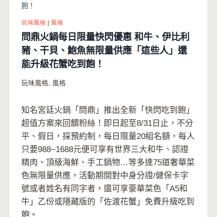
飽！
玩味風格
|
風格
問鼎火鍋每日限量快閃優惠 和牛、伊比利
豬、干貝、鮑魚無限量供應「這些人」還
能升級花蟹吃到飽！
玩味風格
,
風格
知名宮廷火鍋「問鼎」推出全新「快閃吃到飽」
超值方案來回饋粉絲！即日起至8/31日止，不分
平、假日，採預約制，每日限量20組名額，每人
只要988~1688元便可享有世界三大和牛、認證
精肉、頂級海鮮、手工鍋物…等多達75道奢華菜
色無限量供應，活動期間對中身分證/健保卡字
號或者姓名有同字者，還可享豪華菜色「A5和
牛」乙份或隱藏版的「佐渡花蟹」免費升級吃到
飽。