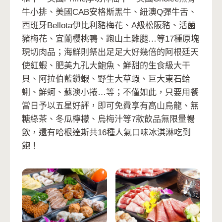
牛小排、美國CAB安格斯黑牛、紐澳Q彈牛舌、
西班牙Bellota伊比利豬梅花、A級松阪豬、活菌
豬梅花、宜蘭櫻桃鴨、跑山土雞腿…等17種原塊
現切肉品；海鮮則祭出足足大好幾倍的阿根廷天
使紅蝦、肥美九孔大鮑魚、鮮甜的生食級大干
貝、阿拉伯藍鑽蝦、野生大草蝦、巨大東石蛤
蜊、鮮蚵、蘇澳小捲…等；不僅如此，只要用餐
當日予以五星好評，即可免費享有高山烏龍、無
糖綠茶、冬瓜檸檬、烏梅汁等7款飲品無限量暢
飲，還有哈根達斯共16種人氣口味冰淇淋吃到
飽！