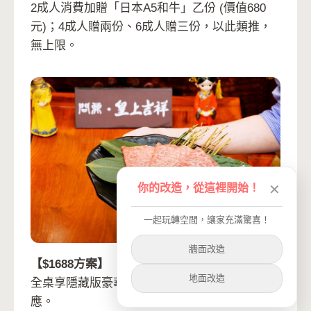
2成人消費加贈「日本A5和牛」乙份 (價值680
元)；4成人贈兩份、6成人贈三份，以此類推，
無上限。
你的改造，從這裡開始！
✕
一起玩轉空間，讓家充滿驚喜！
牆面改造
【$1688方案】
地面改造
全桌享隱藏版豪華菜色「佐渡花蟹」無限量供
應。