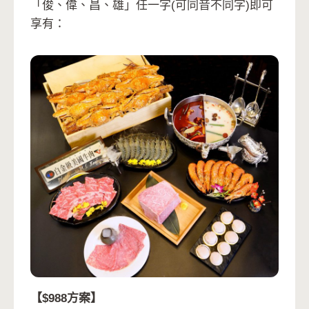
「俊、偉、昌、雄」任一字(可同音不同字)即可
享有：
【$988方案】