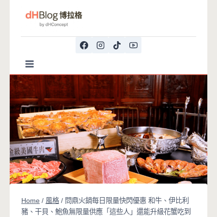
Skip
to
content
Home
/
風格
/
問鼎火鍋每日限量快閃優惠 和牛、伊比利
豬、干貝、鮑魚無限量供應「這些人」還能升級花蟹吃到