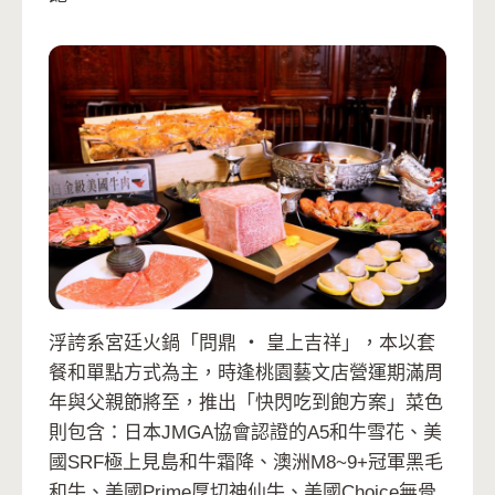
浮誇系宮廷火鍋「問鼎 ‧ 皇上吉祥」，本以套
餐和單點方式為主，時逢桃園藝文店營運期滿周
年與父親節將至，推出「快閃吃到飽方案」菜色
則包含：日本JMGA協會認證的A5和牛雪花、美
國SRF極上見島和牛霜降、澳洲M8~9+冠軍黑毛
和牛、美國Prime厚切神仙牛、美國Choice無骨