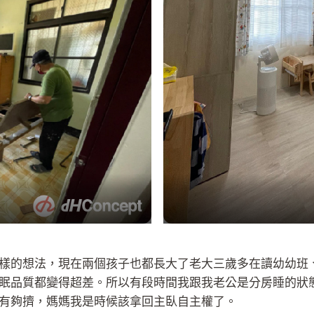
樣的想法，現在兩個孩子也都長大了老大三歲多在讀幼幼班
眠品質都變得超差。所以有段時間我跟我老公是分房睡的狀
有夠擠，媽媽我是時候該拿回主臥自主權了。