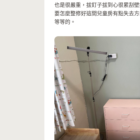
也是很嚴重，拔釘子拔到心很累刮壁
要怎麼整修好這間兒童房有點失去方
等等的。