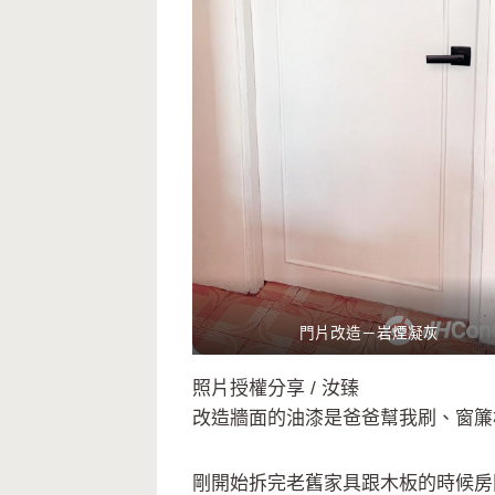
門片改造－岩煙凝灰
照片授權分享 / 汝臻
改造牆面的油漆是爸爸幫我刷、窗簾
剛開始拆完老舊家具跟木板的時候房