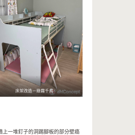
床架改造－綠霧千鳥
牆上一堆釘子的洞踢腳板的部分壁癌