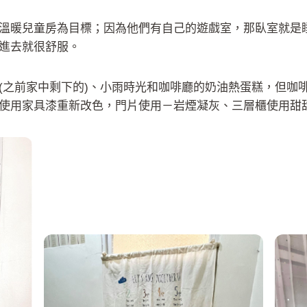
溫暖兒童房為目標；因為他們有自己的遊戲室，那臥室就是
進去就很舒服。
(之前家中剩下的)、小雨時光和咖啡廳的奶油熱蛋糕，但咖
使用家具漆重新改色，門片使用－岩煙凝灰、三層櫃使用甜