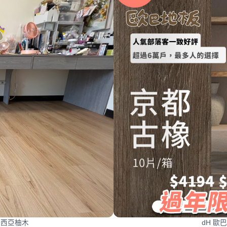
 尼西亞柚木
dH 歐