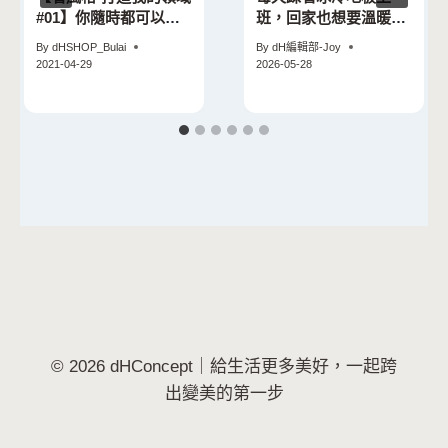
#01】你隨時都可以給
班，回家也想要溫暖的
自己一個新的開始｜腦
擁抱
By
dHSHOP_Bulai
By
dH編輯部-Joy
波弱的上班族黑白煮
2021-04-29
2026-05-28
© 2026 dHConcept｜給生活更多美好，一起跨
出變美的第一步