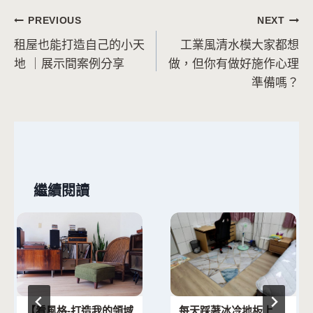
文
PREVIOUS
NEXT
租屋也能打造自己的小天
工業風清水模大家都想
章
地 ｜展示間案例分享
做，但你有做好施作心理
導
準備嗎？
覽
繼續閱讀
【看風格-打造我的領域
每天踩著冰冷地板上