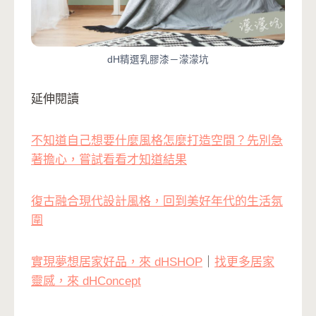
dH精選乳膠漆－濛濛坑
延伸閱讀
不知道自己想要什麼風格怎麼打造空間？先別急
著擔心，嘗試看看才知道結果
復古融合現代設計風格，回到美好年代的生活氛
圍
實現夢想居家好品，來 dHSHOP
｜
找更多居家
靈感，來 dHConcept