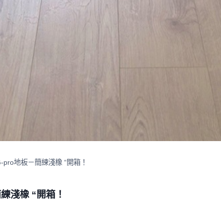
-pro地板－簡練淺橡 “開箱！
簡練淺橡 “開箱！