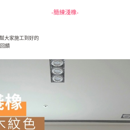
-簡練淺橡-
幫大家施工到好的
的回饋