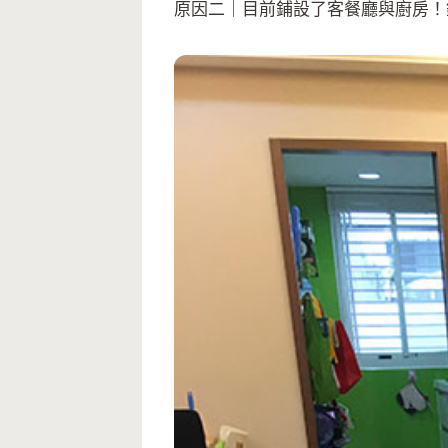
原因二｜目前鋪設了客餐廳與廚房！