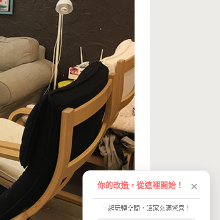
你的改造，從這裡開始！
✕
一起玩轉空間，讓家充滿驚喜！