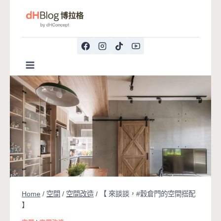
Skip
to
content
Home
/
空間
/
空間改造
/
【 來談談，#穀倉門的空間搭配
】