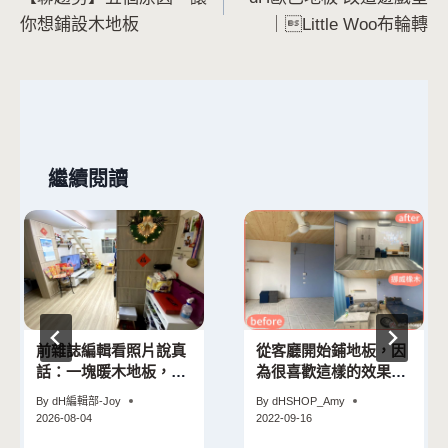
章
你想鋪設木地板
｜Little Woo布輪轉
導
覽
繼續閱讀
前雜誌編輯看照片說真
從客廳開始鋪地板，因
話：一塊暖木地板，怎
為很喜歡這樣的效果，
麼把客廳的「灰」救回
兒子房間也改造了！
By
dH編輯部-Joy
By
dHSHOP_Amy
來
2026-08-04
2022-09-16