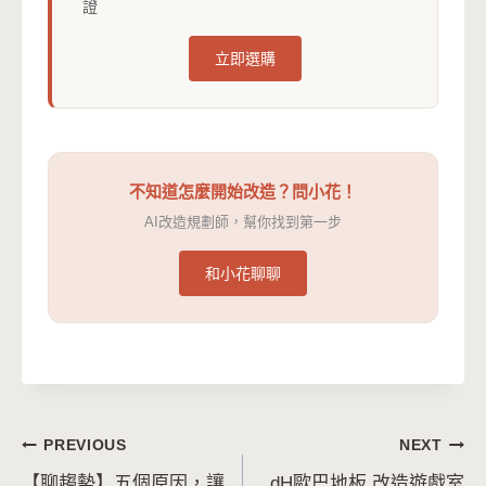
證
立即選購
不知道怎麼開始改造？問小花！
AI改造規劃師，幫你找到第一步
和小花聊聊
文
PREVIOUS
NEXT
【聊趨勢】五個原因，讓
dH歐巴地板 改造遊戲室