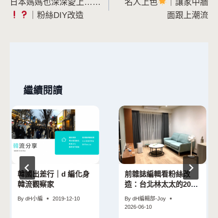
日本媽媽也深深愛上……
名人上色
｜讓家中牆
章
｜粉絲DIY改造
面跟上潮流
導
覽
繼續閱讀
韓國出差行｜d 編化身
前雜誌編輯看粉絲改
韓流觀察家
造：台北林太太的20坪
老屋重獲新生記
By
dH小編
2019-12-10
By
dH編輯部-Joy
2026-06-10