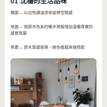
01 沈穩的生活品味
牆面→ 以白色調油漆來延伸空間感
地面→ 用原木色系的橡木地板增加溫暖厚實的
感覺氛圍
佈置→ 原木質感傢俱、綠色植栽來做搭配