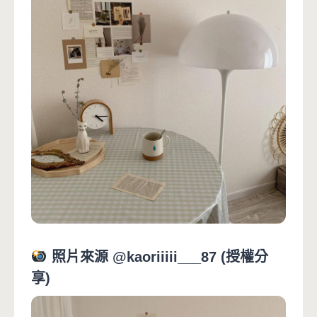
照片來源 @kaoriiiii___87 (授權分
享)