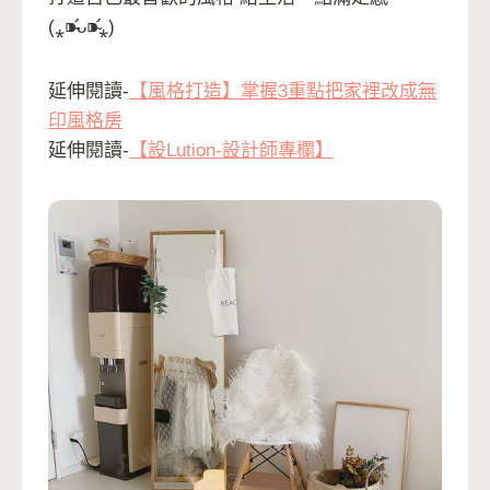
(⁎⁍̴̛ᴗ⁍̴̛⁎)
延伸閱讀-
【風格打造】掌握3重點把家裡改成無
印風格房
延伸閱讀-
【設Lution-設計師專欄】