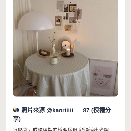
照片來源 @kaoriiiii___87 (授權分
享)
以壓克力或玻璃製的透明傢俱 能通透出光線