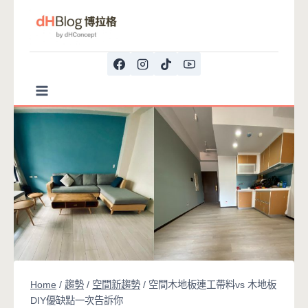
Skip
to
content
Home
/
趨勢
/
空間新趨勢
/
空間木地板連工帶料vs 木地板
DIY優缺點一次告訴你