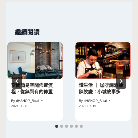
繼續閱讀
空間簡易空間佈置流
懂生活 ｜ 咖啡調酒師
程，從無到有的佈置方
陳牧謙：小城故事多，
法。
充滿喜和樂
By
dHSHOP_Bulai
By
dHSHOP_Bulai
2021-06-15
2022-07-19