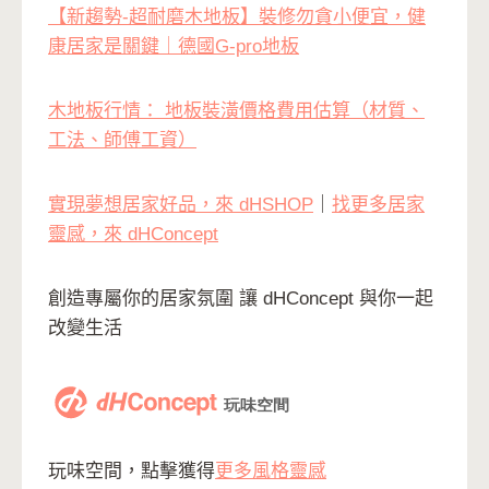
【新趨勢-超耐磨木地板】裝修勿貪小便宜，健
康居家是關鍵｜德國G-pro地板
木地板行情： 地板裝潢價格費用估算（材質、
工法、師傅工資）
實現夢想居家好品，來 dHSHOP
｜
找更多居家
靈感，來 dHConcept
創造專屬你的居家氛圍 讓 dHConcept 與你一起
改變生活
玩味空間，點擊獲得
更多風格靈感