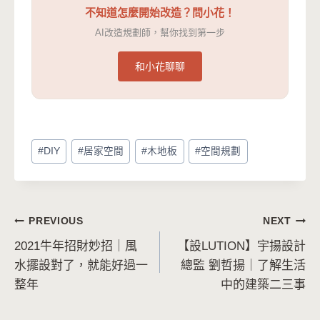
不知道怎麼開始改造？問小花！
AI改造規劃師，幫你找到第一步
和小花聊聊
Post
#
DIY
#
居家空間
#
木地板
#
空間規劃
Tags:
文
PREVIOUS
NEXT
2021牛年招財妙招｜風
【設LUTION】宇揚設計
章
水擺設對了，就能好過一
總監 劉哲揚｜了解生活
導
整年
中的建築二三事
覽