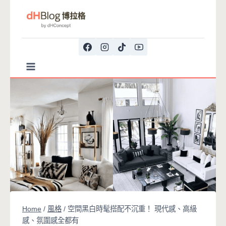
Skip
to
content
Home
/
風格
/
空間黑白時髦搭配不沉重！ 現代感、高級
感、氛圍感全都有