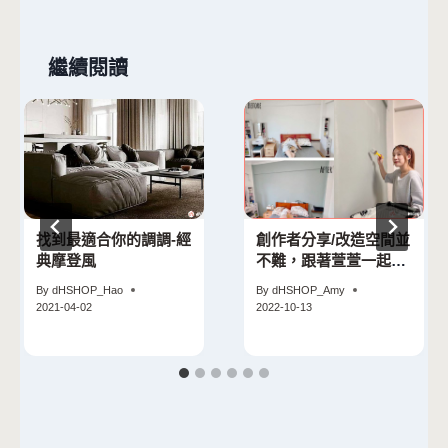
繼續閱讀
找到最適合你的調調-經
創作者分享/改造空間並
典摩登風
不難，跟著萱萱一起，
第一次改造就上手！
By
dHSHOP_Hao
By
dHSHOP_Amy
2021-04-02
2022-10-13