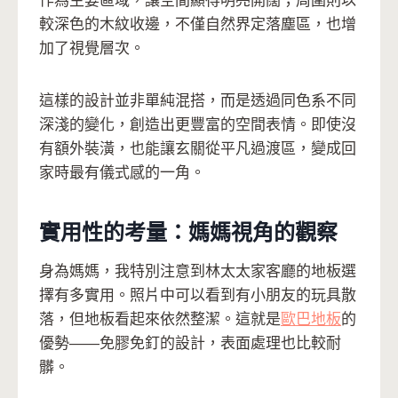
作為主要區域，讓空間顯得明亮開闊；周圍則以
較深色的木紋收邊，不僅自然界定落塵區，也增
加了視覺層次。
這樣的設計並非單純混搭，而是透過同色系不同
深淺的變化，創造出更豐富的空間表情。即使沒
有額外裝潢，也能讓玄關從平凡過渡區，變成回
家時最有儀式感的一角。
實用性的考量：媽媽視角的觀察
身為媽媽，我特別注意到林太太家客廳的地板選
擇有多實用。照片中可以看到有小朋友的玩具散
落，但地板看起來依然整潔。這就是
歐巴地板
的
優勢——免膠免釘的設計，表面處理也比較耐
髒。