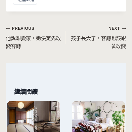
文
PREVIOUS
NEXT
他說想搬家，她決定先改
孩子長大了，客廳也該跟
章
變客廳
著改變
導
覽
繼續閱讀