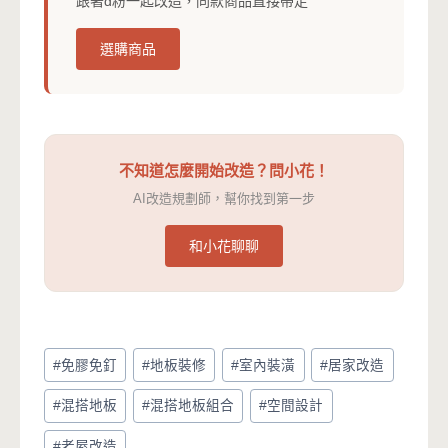
跟著d粉一起改造，同款商品直接帶走
選購商品
不知道怎麼開始改造？問小花！
AI改造規劃師，幫你找到第一步
和小花聊聊
Post
#
免膠免釘
#
地板裝修
#
室內裝潢
#
居家改造
Tags:
#
混搭地板
#
混搭地板組合
#
空間設計
#
老屋改造