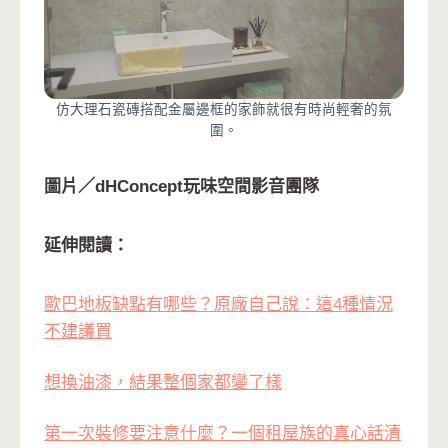
仿大理石瓷磚搭配金屬邊框的家飾就很有時尚輕奢的氛
圍。
圖片／dHConcept玩味空間影音團隊
延伸閱讀：
歐巴地板缺點有哪些？原廠自己說：這4種情況
不建議買
想換油漆，結果整個家都變了樣
第一次裝修要注意什麼？一個租屋族的真心話清