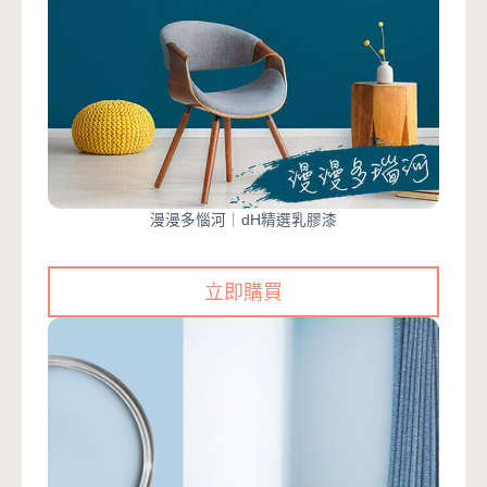
漫漫多惱河｜dH精選乳膠漆
立即購買