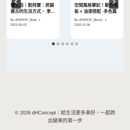
懂生活｜凱特雷：挖掘
空間風格筆記！歐巴地
復古的生活方式， 享受
板 × 油漆搭配 -多色篇
老件帶來的魅力
By
dHSHOP_Bulai
By
dHSHOP_Becky
2022-06-03
2020-11-06
© 2026 dHConcept｜給生活更多美好，一起跨
出變美的第一步