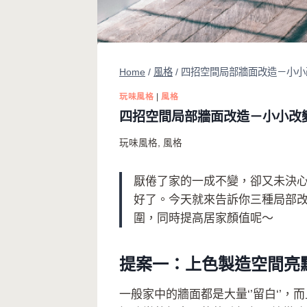
Home
/
風格
/
四招空間局部牆面改造－小小
玩味風格
|
風格
四招空間局部牆面改造－小小改
玩味風格
,
風格
厭倦了家的一成不變，卻又未決心
好了。今天就來告訴你三種局部
圍，同時提高居家顏值呢～
提案一：上色製造空間亮
一般家中的牆面都是大量‘’留白‘