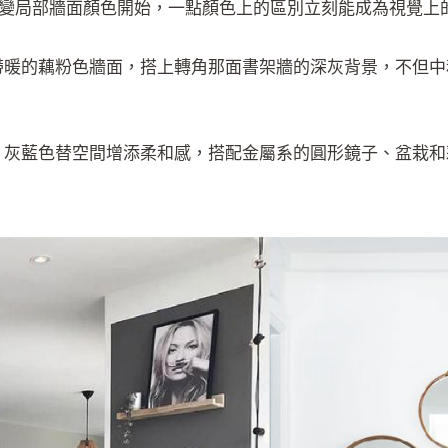
變局部牆面顏色開始，一點顏色上的區別立刻能成為視覺上
帶暖的藕粉色牆面，搭上轉角那面書架牆的深灰背景，不但
，灰藍色替空間增添柔和感，搭配金屬系的圓形鏡子、盆栽