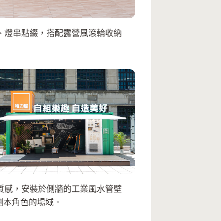
、燈串點綴，搭配露營風滾輪收納
質感，安裝於側牆的工業風水管壁
劇本角色的場域。