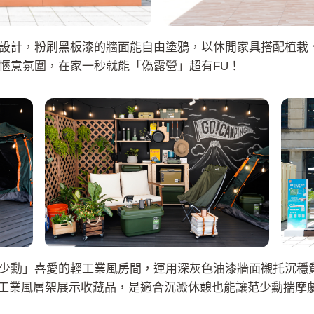
設計，粉刷黑板漆的牆面能自由塗鴉，以休閒家具搭配植栽
愜意氛圍，在家一秒就能「偽露營」超有FU！
少勳」喜愛的輕工業風房間，運用深灰色油漆牆面襯托沉穩
n工業風層架展示收藏品，是適合沉澱休憩也能讓范少勳揣摩