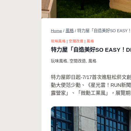
Home
/
風格
/
特力屋「自造美好SO EAS
玩味風格
|
空間改造
|
風格
特力屋「自造美好SO EASY
玩味風格
,
空間改造
,
風格
特力屋即日起-7/17首次進駐松菸文
動大使范少勳、《星光雲！RUN新
露營家」、「微勳工業風」，展覽期