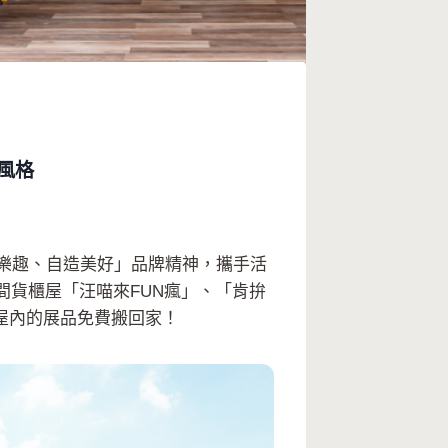
風格
自組樂趣、自造美好」品牌精神，攜手活
間貨櫃屋「汪喵來FUN瘋」、「肯拚
屋內的展品免費搬回家！