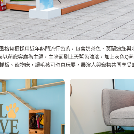
活展」風格貨櫃採用近年熱門流行色系，包含奶茶色、莫蘭迪綠
內裝以萌寵客廳為主題，主牆面刷上天藍色油漆，加上灰色Q
抓板、寵物床，讓毛孩可恣意玩耍，展演人與寵物共同享受