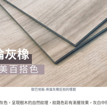
歐巴地板-英倫灰橡近拍的樣貌
灰色，呈現樹木的自然紋理，紋路色彩有漸層效果，灰白中