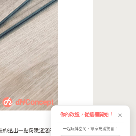
你的改造，從這裡開始！
✕
一起玩轉空間，讓家充滿驚喜！
隱約透出一點粉嫩淺淺的灰色，百搭