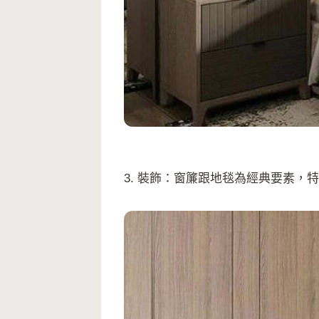
3. 裝飾：窗簾跟地毯為經典要素，