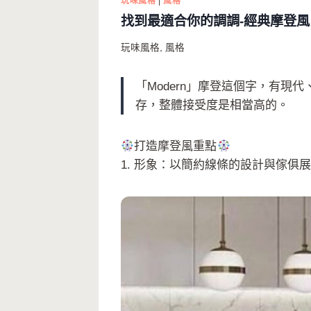
玩味風格
|
風格
找到最適合你的調調-經典摩登風
玩味風格
,
風格
「Modern」摩登這個字，有
存，整體接受度是相當高的。
打造摩登風重點
1. 形象：以簡約線條的設計與傢俱