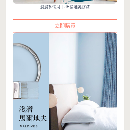
漫漫多惱河｜dH精選乳膠漆
立即購買