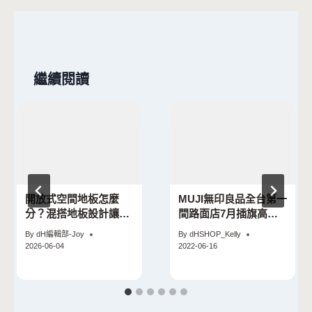
覽
繼續閱讀
開放式空間地板怎麼
MUJI無印良品全台第一
分？混搭地板設計讓空
間路面店7月插旗高雄
間更有層次感
岡山 獨家咖哩輕食、在
By
dH編輯部-Joy
By
dHSHOP_Kelly
地職人麵包必吃！
2026-06-04
2022-06-16