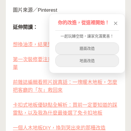
圖片來源／Pinterest
你的改造，從這裡開始！
✕
延伸閱讀：
一起玩轉空間，讓家充滿驚喜！
想換油漆，結果整個家都變了樣
牆面改造
第一次裝修要注意什麼？一個租屋族的真心話清
地面改造
單
前雜誌編輯看照片說真話：一塊暖木地板，怎麼
把客廳的「灰」救回來
卡扣式地板優缺點全解析：買前一定要知道的踩
雷點，以及我為什麼最後選了免卡扣地板
一個人木地板DIY，換到哭出來的那種改造