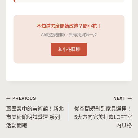
不知道怎麼開始改造？問小花！
AI改造規劃師，幫你找到第一步
和小花聊聊
文
PREVIOUS
NEXT
蘆葦叢中的美術館！新北
從空間規劃到家具選擇！
章
市美術館明試營運 系列
5大方向完美打造LOFT室
導
活動開跑
內風格