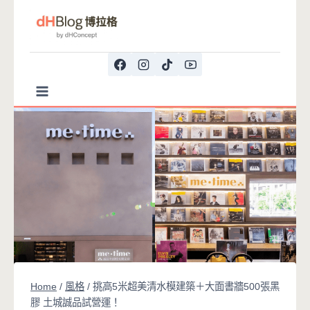
Skip
to
content
Home
/
風格
/
挑高5米超美清水模建築＋大面書牆500張黑
膠 土城誠品試營運！