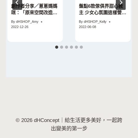
創作者分享／蔥蔥媽媽
盤點6款傢俱界甜心教
咪：「原來空間改造是
主 少女心氛圍這樣營造
一件很輕鬆簡單的事，
就對了！
By
dHSHOP_Amy
By
dHSHOP_Kelly
完全可以自己搞定！」
2022-12-26
2022-06-08
© 2026 dHConcept｜給生活更多美好，一起跨
出變美的第一步