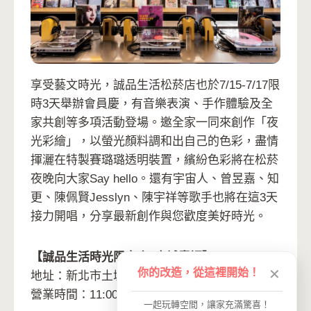
享受藝文時光，誠品生活松菸店也於7/15-7/17限
時3天舉辦會員慶，有音樂表演、手作體驗及全
家共創等多項活動登場。邀全家一同來創作「夜
光彩繪」，以螢光顏料調和出自己的色彩，盡情
揮灑在特製賽璐璐透明裝置，繽紛色彩將在松菸
夜晚向大家Say hello。還有宇宙人、曾昱嘉、知
更、陳佩賢Jesslyn、陳宇祥等歌手也將在這3天
接力開唱，分享最新創作與您歡度美好時光。
【誠品生活時光限定店–土城青福】
你的改造，從這裡開始！
✕
地址：新北市土城區青福街235號旁
營業時間：11:00-19:00
一起玩轉空間，讓家充滿驚喜！