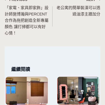
文
「家電、家具即家飾」設
老公寓的簡單裝潢可以透
章
計師施博瀚與PERCENT
過油漆主牆加分
導
合作為拖把創造全新專屬
顏色 讓打掃都可以有好
覽
心情！
繼續閱讀