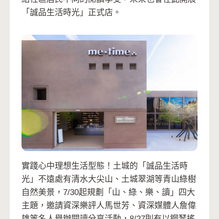
「誠品生活時光」正式店。
實踐心中理想生活型態！土城的「誠品生活時
光」不遠處有清水大尖山、土城翠湖等青山綠樹
自然美景，7/30起規劃「山、綠、樂、讀」四大
主題，邀請資深樂評人馬世芳、資深媒體人詹偉
雄等名人舉辦閱讀分享活動，8/27則有以鋼琴搖