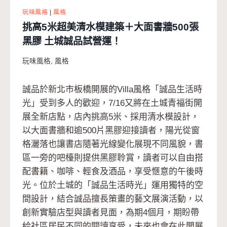
玩味風格
|
風格
挑高5米超美清水模建築＋大面書牆500張
黑膠 土城誠品試營運！
玩味風格
,
風格
誠品於新北市板橋開展的Villa風格「誠品生活時
光」受到多人的歡迎，7/16又將在土城青福街開
展全新店點，店內挑高5米、採用清水模設計，
以大面書牆和逾500片黑膠迎接讀者，陽光從窗
格灑落也讓書店隨著光線變化展現不同風貌，書
區一旁的吧檯則提供黑膠聆賞，讀者可以自由搭
配書籍、咖啡、輕食及酒品，享受愜意的午後時
光。位於土城的「誠品生活時光」運用獨特的空
間設計，結合誠品擅長策畫的藝文展演活動，以
創新實驗店型與讀者見面，為期4個月，期盼帶
給社區居民不同的閱讀享受，未來也會在此開展