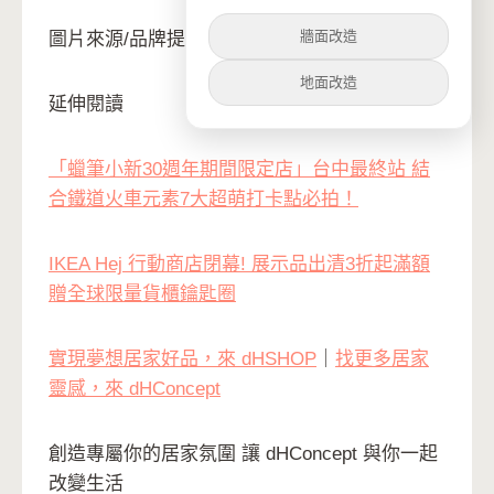
牆面改造
圖片來源/品牌提供
地面改造
延伸閱讀
「蠟筆小新30週年期間限定店」台中最終站 結
合鐵道火車元素7大超萌打卡點必拍！
IKEA Hej 行動商店閉幕! 展示品出清3折起滿額
贈全球限量貨櫃鑰匙圈
實現夢想居家好品，來 dHSHOP
｜
找更多居家
靈感，來 dHConcept
創造專屬你的居家氛圍 讓 dHConcept 與你一起
改變生活