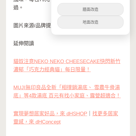
過。
牆面改造
地面改造
圖片來源/品牌提供
延伸閱讀
貓奴注意NEKO NEKO CHEESECAKE快閃新竹
濃郁「巧克力經典貓」每日限量！
MUJI無印良品全新「相撲鍋湯底、 雪農牛骨湯
底」等4款湯底 百元有找小家庭、露營超適合！
實現夢想居家好品，來 dHSHOP
｜
找更多居家
靈感，來 dHConcept