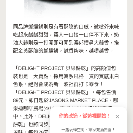
同品牌蝴蝶餅則是有著酥脆的口感，微嗆芥末味
吃起來鹹鹹甜甜，讓人一口接一口停不下來，奶
油大蒜則是一打開即可聞到濃郁撲鼻大蒜香，搭
配金黃酥脆的蝴蝶餅，鹹香夠味，越嚼越香。
「DELIGHT PROJECT 貝果餅乾」的高顏值包
裝也是一大賣點，採用韓系風格一貫的質感米白
色系，絕對會成為新一波社群打卡零食！
「DELIGHT PROJECT 貝果餅乾」，每包售價
89元，即日起於JASONS MARKET PLACE、咖
樂迪咖啡農場(4/11上市)及MOMO購物網販售
你的改造，從這裡開始！
✕
中。此外，DELIGHT PROJECT同品牌的「蝴蝶
餅乾」也將同步上市，共有大蒜奶油及芥末兩種
一起玩轉空間，讓家充滿驚喜！
風味，每包79元，喜歡韓式零嘴的人千萬別錯