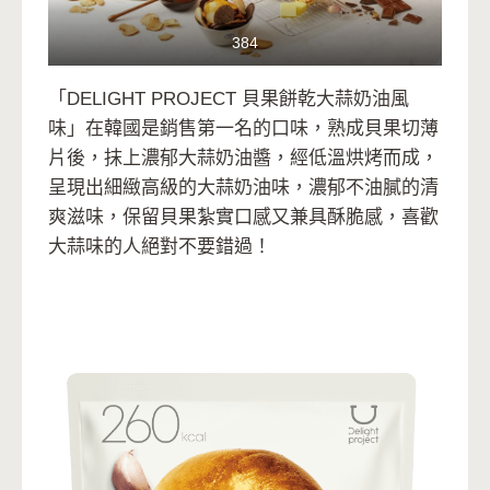
384
「DELIGHT PROJECT 貝果餅乾大蒜奶油風
味」在韓國是銷售第一名的口味，熟成貝果切薄
片後，抹上濃郁大蒜奶油醬，經低溫烘烤而成，
呈現出細緻高級的大蒜奶油味，濃郁不油膩的清
爽滋味，保留貝果紮實口感又兼具酥脆感，喜歡
大蒜味的人絕對不要錯過！