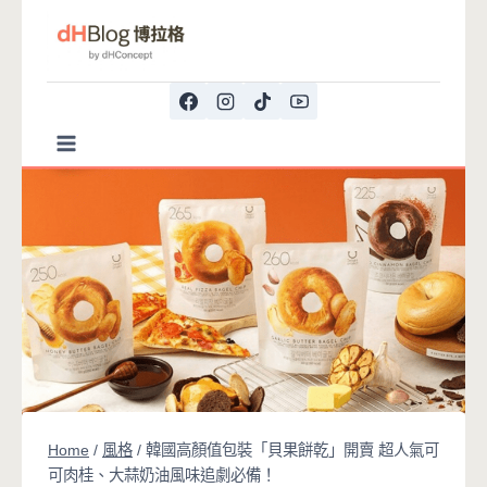
Skip
to
content
Home
/
風格
/
韓國高顏值包裝「貝果餅乾」開賣 超人氣可
可肉桂、大蒜奶油風味追劇必備！