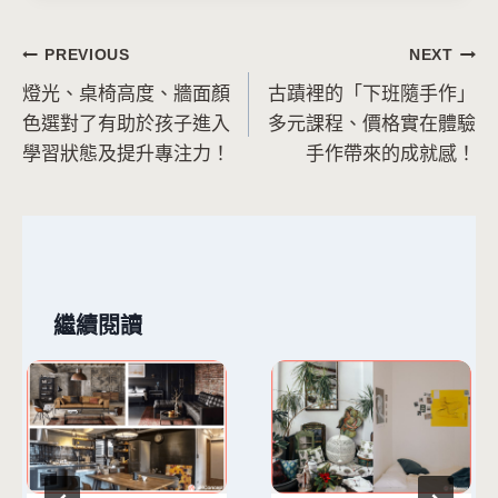
文
PREVIOUS
NEXT
燈光、桌椅高度、牆面顏
古蹟裡的「下班隨手作」
章
色選對了有助於孩子進入
多元課程、價格實在體驗
導
學習狀態及提升專注力！
手作帶來的成就感！
覽
繼續閱讀