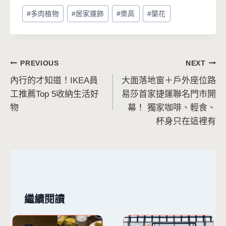
Post
#
多肉植物
#
居家擺飾
#
樂高
#
蘭花
Tags:
文
PREVIOUS
NEXT
內行的才知道！IKEA員
大面落地窗＋戶外座位路
章
工推薦Top 5收納生活好
易莎首家捷運聯名門市開
導
物
幕！ 獨家咖啡、輕食、
杯身只在這裡有
覽
繼續閱讀