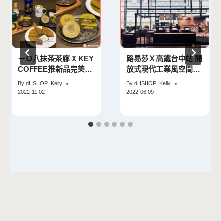
ㄧＯ八抹茶茶廊 X KEY
路易莎Ｘ高鐵台中站 開
COFFEE推新品完美結
放式現代工業風空間創
合咖啡與抹茶
造嶄新體驗！
By
dHSHOP_Kelly
By
dHSHOP_Kelly
2022-11-02
2022-06-09