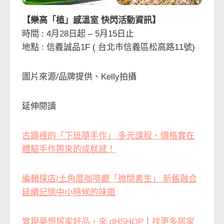
【樂高「植」感溫室 快閃活動資訊】
時間 : 4月28日起 – 5月15日止
地點 : 信義誠品1F ( 台北市信義區松高路11號)
圖片來源/品牌提供、Kelly拍攝
延伸閱讀
古蹟裡的「下班隨手作」 多元課程、價格實在
體驗手作帶來的成就感！
編輯探店/土角厝咖啡廳「微間素生」 新舊融合
延續記憶中小時候的味道
實現夢想居家好品，來 dHSHOP
｜
找更多居家