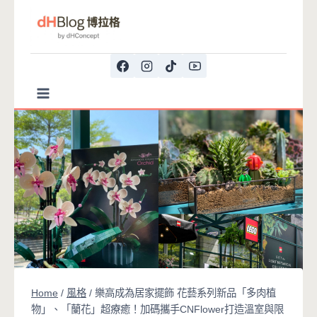
Skip
to
content
Home
/
風格
/
樂高成為居家擺飾 花藝系列新品「多肉植
物」、「蘭花」超療癒！加碼攜手CNFlower打造溫室與限