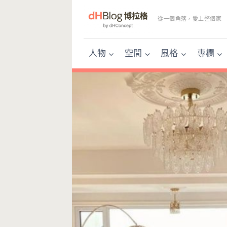
Skip
to
從一個角落，愛上整個家
content
人物
空間
風格
專欄