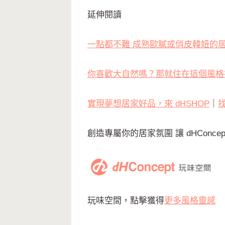
延伸閱讀
一點都不難 成熟歐膩或俏皮韓妞的
你喜歡大自然嗎？那就住在這個風格
實現夢想居家好品，來 dHSHOP
｜
找
創造專屬你的居家氛圍 讓 dHConce
玩味空間，點擊獲得
更多風格靈感