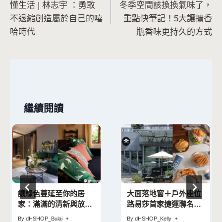
懂生活 | 林志宇 ：勇敢
冬季空間該換換氣味了，
章
不退縮創造屬於自己的嘻
重點快筆記！5大讓擴香
導
哈時代
瓶香味更持久的方式
覽
繼續閱讀
讓綠色蔓延至你的居
大面落地窗＋戶外座位
家：滿滿的清新與放鬆
路易莎首家捷運聯名門
感，家的舒適度升級中
市開幕！ 獨家咖啡、輕
By
dHSHOP_Bulai
By
dHSHOP_Kelly