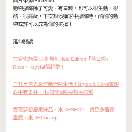
圖片來源/Pinterest
動物擺飾除了可愛、有童趣，也可以很生動、很
酷、很高級，下次想添購家中擺飾時，酷酷的動
物或許可以成為你的選擇！
延伸閱讀
在家也能耍浪漫 爆紅Halo Edition「落日燈」
Rose、Krystal都超愛！
日升月落光影流動伴隨生活！Bryan & Carol實現
心中有天井、小樹的溫暖夢想民宿宅
實現夢想居家好品，來 dHSHOP
｜
找更多居家
靈感，來 dHConcept