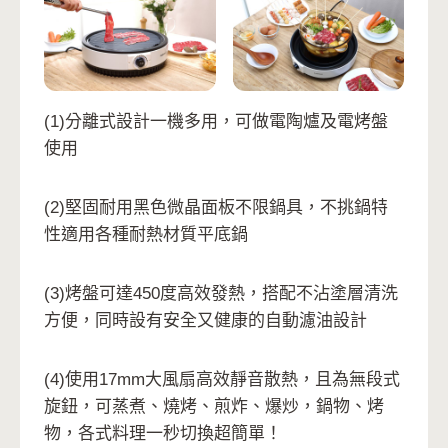
(1)分離式設計一機多用，可做電陶爐及電烤盤
使用
(2)堅固耐用黑色微晶面板不限鍋具，不挑鍋特
性適用各種耐熱材質平底鍋
(3)烤盤可達450度高效發熱，搭配不沾塗層清洗
方便，同時設有安全又健康的自動濾油設計
(4)使用17mm大風扇高效靜音散熱，且為無段式
旋鈕，可蒸煮、燒烤、煎炸、爆炒，鍋物、烤
物，各式料理一秒切換超簡單！