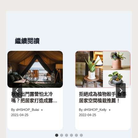
繼續閱讀
秋冬出門露營怕太冷
拒絕成為植物殺手 春季
嗎？把居家打造成露營
居家空間植栽推薦！
風，在家也可以享受大
By
dHSHOP_Bulai
By
dHSHOP_Kelly
自然風情
2021-04-25
2022-04-25