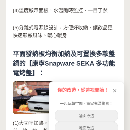
(4)溫度顯示面板，水溫隨時監控、一目了然
(5)分離式電源線設計，方便好收納，讓飲品更
快速彰顯風味、暖心暖身
平面發熱板均衡加熱及可置換多款盤
鍋的【康寧Snapware SEKA 多功能
電烤盤】：
你的改造，從這裡開始！
✕
一起玩轉空間，讓家充滿驚喜！
牆面改造
(1)大功率加熱，簡單隨心調節烹飪火侯，適用
地面改造