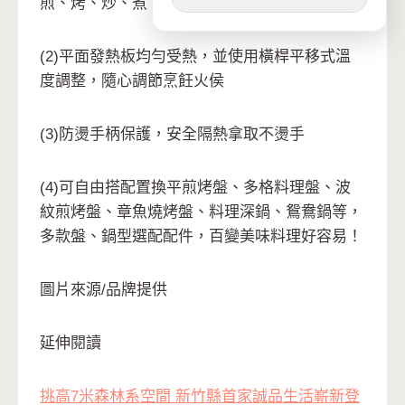
煎、烤、炒、煮 、燜多種工法
(2)平面發熱板均勻受熱，並使用橫桿平移式溫
度調整，隨心調節烹飪火侯
(3)防燙手柄保護，安全隔熱拿取不燙手
(4)可自由搭配置換平煎烤盤、多格料理盤、波
紋煎烤盤、章魚燒烤盤、料理深鍋、鴛鴦鍋等，
多款盤、鍋型選配配件，百變美味料理好容易！
圖片來源/品牌提供
延伸閱讀
挑高7米森林系空間 新竹縣首家誠品生活嶄新登