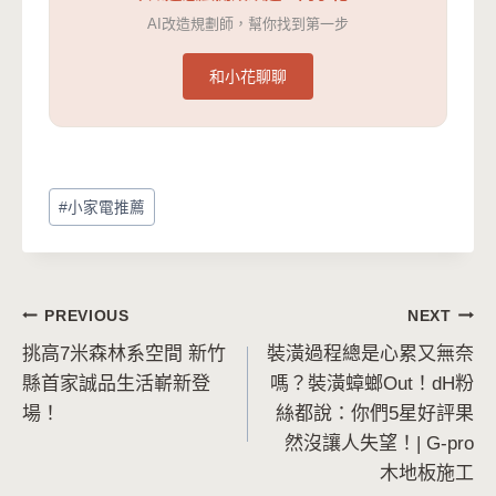
AI改造規劃師，幫你找到第一步
和小花聊聊
Post
#
小家電推薦
Tags:
文
PREVIOUS
NEXT
挑高7米森林系空間 新竹
裝潢過程總是心累又無奈
章
縣首家誠品生活嶄新登
嗎？裝潢蟑螂Out！dH粉
導
場！
絲都說：你們5星好評果
然沒讓人失望！| G-pro
覽
木地板施工