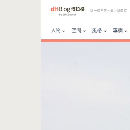
Skip
to
從一個角落，愛上整個家
content
人物
空間
風格
專欄