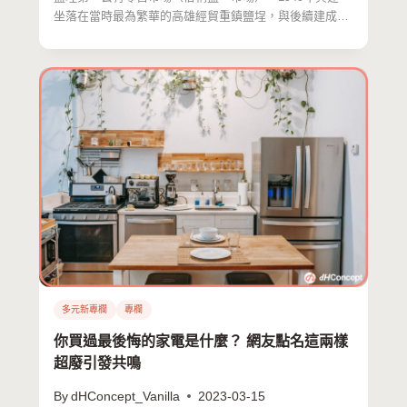
坐落在當時最為繁華的高雄經貿重鎮鹽埕，與後續建成的
大溝頂…
多元新專欄
專欄
你買過最後悔的家電是什麼？ 網友點名這兩樣
超廢引發共鳴
By
dHConcept_Vanilla
2023-03-15