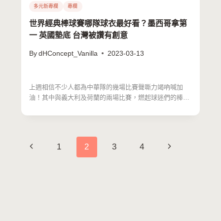
多元新專欄
專欄
世界經典棒球賽哪隊球衣最好看？墨西哥拿第
一 英國墊底 台灣被讚有創意
By
dHConcept_Vanilla
2023-03-13
上週相信不少人都為中華隊的幾場比賽聲嘶力竭吶喊加
油！其中與義大利及荷蘭的兩場比賽，燃起球迷們的棒球
魂，雖然在與…
Page
Previous
Next
1
2
3
4
navigation
Page
Page