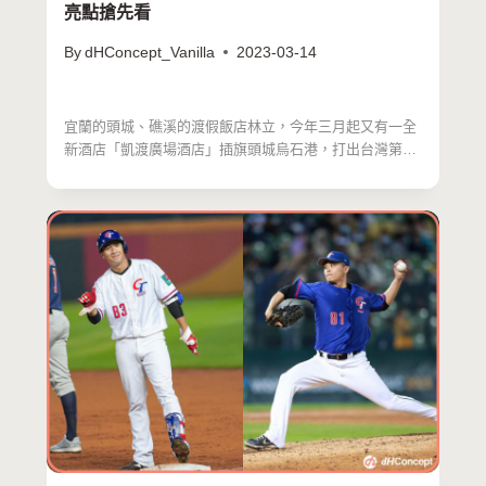
亮點搶先看
By
dHConcept_Vanilla
2023-03-14
宜蘭的頭城、礁溪的渡假飯店林立，今年三月起又有一全
新酒店「凱渡廣場酒店」插旗頭城烏石港，打出台灣第一
家陸上郵輪…