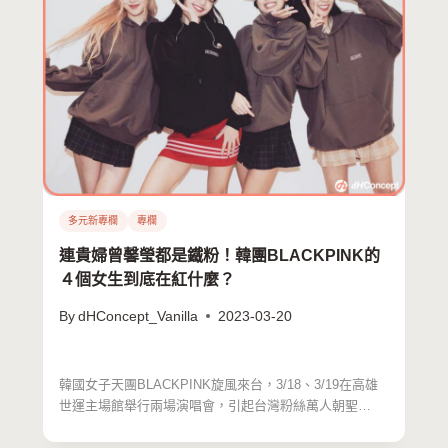
多元新專欄
專欄
連貴婦曾馨瑩都是鐵粉！韓團BLACKPINK的
４個女生到底在紅什麼？
By
dHConcept_Vanilla
2023-03-20
韓國女子天團BLACKPINK旋風來台，3/18、3/19在高雄
世運主場館舉行兩場演唱會，引起台灣粉絲萬人朝聖…