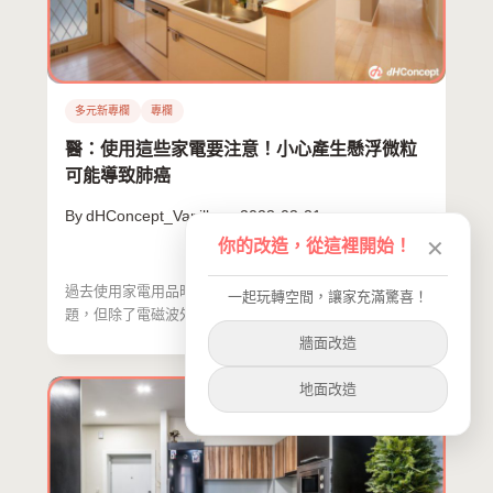
多元新專欄
專欄
醫：使用這些家電要注意！小心產生懸浮微粒
可能導致肺癌
By
dHConcept_Vanilla
2023-03-21
你的改造，從這裡開始！
✕
過去使用家電用品時，一般人可能會想到都是電磁波的問
一起玩轉空間，讓家充滿驚喜！
題，但除了電磁波外，家中如果有使用這些產品時，也要
注意產生碳…
牆面改造
地面改造