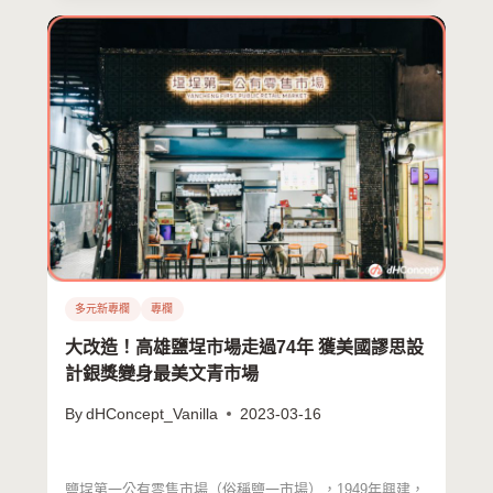
多元新專欄
專欄
大改造！高雄鹽埕市場走過74年 獲美國謬思設
計銀獎變身最美文青市場
By
dHConcept_Vanilla
2023-03-16
鹽埕第一公有零售市場（俗稱鹽一市場），1949年興建，