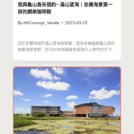
我與龜山島有個約~ 滿山望海｜坐擁海景第一
排的網美咖啡館
By
dHConcept_Vanilla
2023-03-23
位於宜蘭頭城的滿山望海咖啡廳，因為坐擁遠眺龜山島的
無敵海景視野，於2020年開幕後即成為IG上熱門的打卡景
點，…